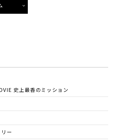
ム
OVIE 史上最香のミッション
ミリー