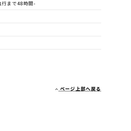
刑執行まで48時間-
ページ上部へ戻る